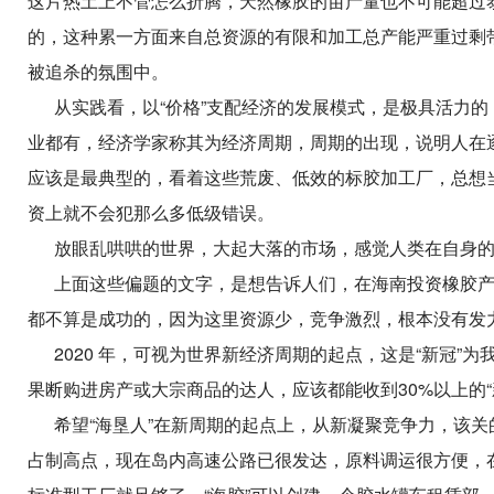
这片热土上不管怎么折腾，天然橡胶的亩产量也不可能超过
的，这种累一方面来自总资源的有限和加工总产能严重过剩
被追杀的氛围中。
从实践看，以“价格”支配经济的发展模式，是极具活力的，
业都有，经济学家称其为经济周期，周期的出现，说明人在
应该是最典型的，看着这些荒废、低效的标胶加工厂，总想当
资上就不会犯那么多低级错误。
放眼乱哄哄的世界，大起大落的市场，感觉人类在自身的
上面这些偏题的文字，是想告诉人们，在海南投资橡胶产
都不算是成功的，因为这里资源少，竞争激烈
，
根本没有发
2020 年，可视为世界新经济周期的起点，这是“新冠”
果断购进房产或大宗商品的达人，应该都能收到30%以上的
希望“海垦人”在新周期的起点上，从新凝聚竞争力，该关
占制高点，现在岛内高速公路已很发达，原料调运很方便，在