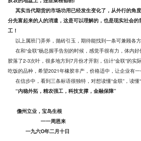
胶农的地盘上
，
连韭菜根都割!
其实当代期货的市场功用已经发生变化了，从外行的角度
分先富起来的人的消遣，这是可以理解的，也是现实社会的
工
！
以上属班门弄斧，抛砖引玉，期待能找到一条可兼顾各方
在和“金联”杨总握手告别的时候，感觉手很有力，体内好像积
胶落了2-3次叶，很多地方到7月份才开割，估计“金联”的实
吃饭的品种，希望2021年橡胶丰产，价格适中，让企业有
在信步中，看到三条标语很独特，对想读懂“金联”，读懂“
“内稳外拓，精农强工，科技支撑，金融保障”
儋州立业，宝岛生根
一一周恩来
一九六O年二月十日