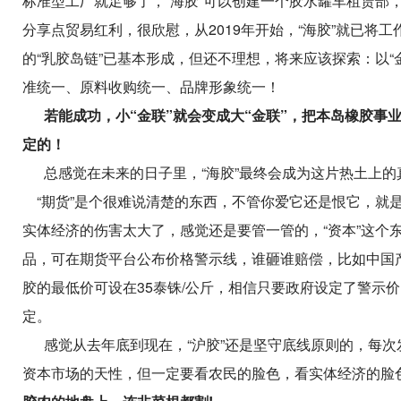
标准型工厂就足够了，“海胶”可以创建一个胶水罐车租赁部
分享点贸易红利，很欣慰，从2019年开始，“海胶”就已
的“乳胶岛链”已基本形成，但还不理想，将来应该探索：以“
准统一、原料收购统一、品牌形象统一！
若能成功，小“金联”就会变成大“金联”
，
把本岛橡胶事业
定的！
总感觉在未来的日子里，“海胶”最终会成为这片热土上的
“期货”是个很难说清楚的东西，不管你爱它还是恨它，就
实体经济的伤害太大了，感觉还是要管一管的，“资本”这个
品，可在期货平台公布价格警示线，谁砸谁赔偿，比如中国产
胶的最低价可设在35泰铢/公斤，相信只要政府设定了警示价
定。
感觉从去年底到现在，“沪胶”还是坚守底线原则的，每次发
资本市场
的天性，但一定要看农民的脸色，看实体经济的脸