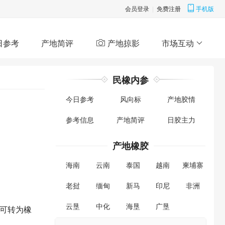
会员登录
|
免费注册
手机版
日参考
产地简评
产地掠影
市场互动
民橡内参
今日参考
风向标
产地胶情
参考信息
产地简评
日胶主力
产地橡胶
海南
云南
泰国
越南
柬埔寨
老挝
缅甸
新马
印尼
非洲
云垦
中化
海垦
广垦
可转为橡