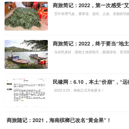
商旅简记：2022，第一次感受“
艾叶有理气血，逐寒湿、温经、止血、安胎的功
商旅简记：2022，终于要当“地主
当农民真好，面朝土地背朝天，眼观绿色，背充阳
民橡网：6.10，本土“价崩”，“
2022.4.25，海南正式开收胶水！
商旅随记：2021，海南槟榔已改名“黄金果”！