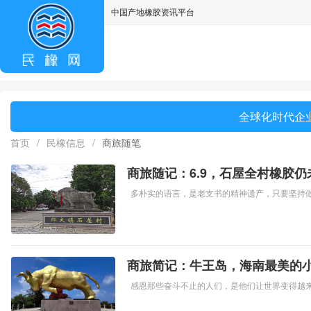
中国产地橡胶资讯平台
asdff
全球化时代企业
首页
/
民橡信息
/
商旅随笔
商旅随记：6.9，石屋全村橡胶仍
多朴实的语言，是老支书的精神遗产，只要坚持
商旅简记：牛王岛，海南最美的
感恩那些奋斗不止的人们，是他们让世界变得越