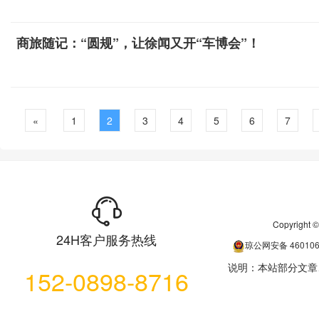
商旅随记：“圆规”，让徐闻又开“车博会”！
«
1
2
3
4
5
6
7
Copyrigh
24H客户服务热线
琼公网安备
46010
说明：本站部分文章
152-0898-8716