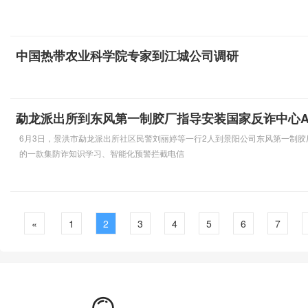
中国热带农业科学院专家到江城公司调研
勐龙派出所到东风第一制胶厂指导安装国家反诈中心A
6月3日，景洪市勐龙派出所社区民警刘丽婷等一行2人到景阳公司东风第一制胶
的一款集防诈知识学习、智能化预警拦截电信
«
1
2
3
4
5
6
7