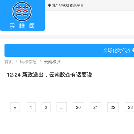
中国产地橡胶资讯平台
asdff
全球化时代企业
首页
/
民橡信息
/
云南橡胶
12-24 新政迭出，云南胶企有话要说
«
1
2
...
20
21
22
23