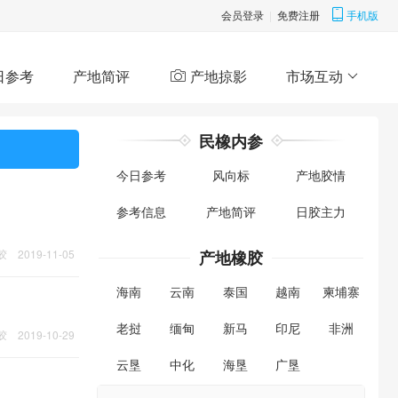
会员登录
|
免费注册
手机版
日参考
产地简评
产地掠影
市场互动
民橡内参
今日参考
风向标
产地胶情
参考信息
产地简评
日胶主力
胶
2019-11-05
产地橡胶
海南
云南
泰国
越南
柬埔寨
老挝
缅甸
新马
印尼
非洲
胶
2019-10-29
云垦
中化
海垦
广垦