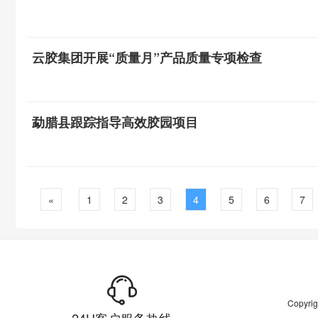
云胶集团开展“质量月”产品质量专项检查
勐腊县跟踪指导高效胶园项目
«
1
2
3
4
5
6
7
Copyr