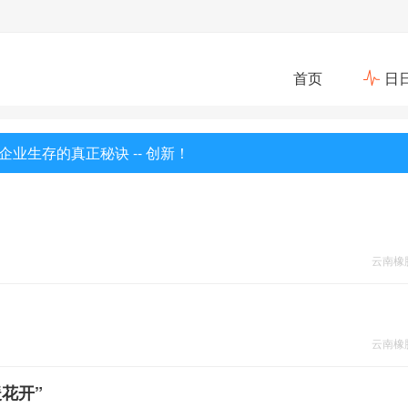
首页
日
企业生存的真正秘诀 -- 创新！
云南橡
云南橡
花开”