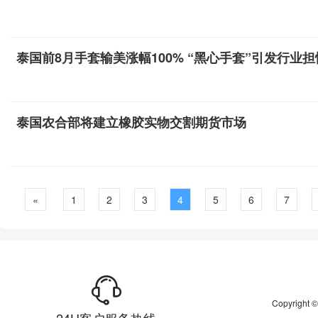
泰国前8月手套输美涨幅100% “黑心手套”引发行业担
泰国农合部将建立橡胶实物交割期货市场
«
1
2
3
4
5
6
7
Copyrigh