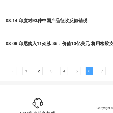
08-14 印度对93种中国产品征收反倾销税
08-09 印尼购入11架苏-35：价值10亿美元 将用橡胶
«
1
2
3
4
5
6
7
Copyrigh