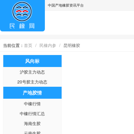
中国产地橡胶资讯平台
asdff
当前位置：
首页
/
民橡内参
/
昆明橡胶
风向标
沪胶主力动态
20号胶主力动态
产地胶情
中橡行情
中橡行情汇总
海南生胶
云南生胶