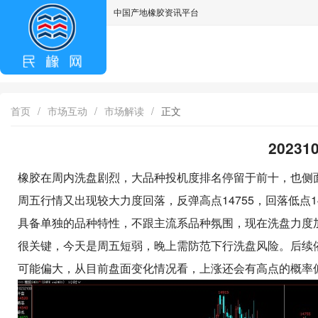
中国产地橡胶资讯平台
asdff
首页
/
市场互动
/
市场解读
/
正文
2023
橡胶在周内洗盘剧烈，大品种投机度排名停留于前十，也侧
周五行情又出现较大力度回落，反弹高点14755，回落低点1
具备单独的品种特性，不跟主流系品种氛围，现在洗盘力度加
很关键，今天是周五短弱，晚上需防范下行洗盘风险。后续
可能偏大，从目前盘面变化情况看，上涨还会有高点的概率偏大