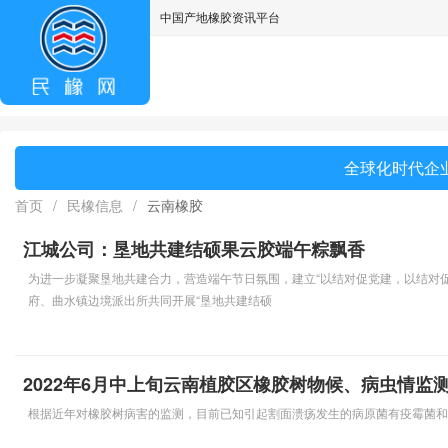
中国产地橡胶资讯平台
asdff
全球化时代企业
首页
/
民橡信息
/
云南橡胶
江城公司：垦地共建结硕果云胶端午粽飘香
为进一步凝聚垦地共建合力，营造端午节日氛围，建立“以结对促党建，以结对促
府、曲水镇边境派出所共同开展“垦地共建结硕
2022年6月中上旬云南植胶区橡胶树物候、病虫情监
根据近年对橡胶树病害的监测，目前已知引起割面溃疡发生的病原菌有疫霉菌和