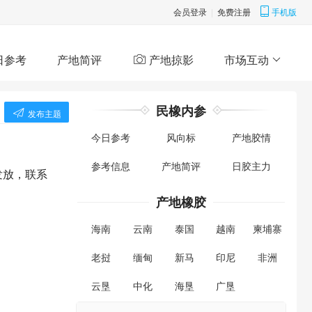
会员登录
|
免费注册
手机版
日参考
产地简评
产地掠影
市场互动
民橡内参
发布主题
今日参考
风向标
产地胶情
参考信息
产地简评
日胶主力
发放，联系
产地橡胶
海南
云南
泰国
越南
柬埔寨
老挝
缅甸
新马
印尼
非洲
云垦
中化
海垦
广垦