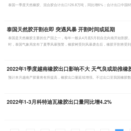
泰国一季度天然橡胶、混合胶合计出口126.8万吨，同比增6%；合计出口中国6
泰国天然胶开割在即 突遇风暴 开割时间或延期
泰国是天然橡胶主要的生产国之一，每年一般从4月底5月初自北向南开始割胶。
时，泰国气象局发布了夏季风暴预警，橡胶树受到风暴袭击后，橡胶开割将受到
2022年1季度越南橡胶出口影响不大 天气良或助推橡
预计本月越南产胶量将有所提高，橡胶出口量延续增强。不过出口至我国橡胶数
2022年1-3月科特迪瓦橡胶出口量同比增4.2%